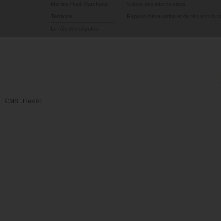
Martine Huot-Marchand
Vidéos des interventions
Territoire
Rapport d’évaluation et de révision du 
Le rôle des députés
CMS :
Flexit©