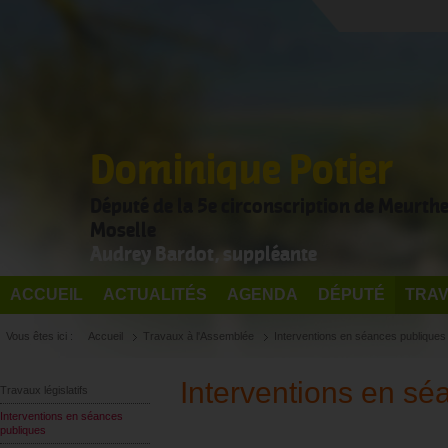
Dominique Potier
Député de la 5e circonscription de Meurthe
Moselle
Audrey Bardot, suppléante
ACCUEIL
ACTUALITÉS
AGENDA
DÉPUTÉ
TRAV
Vous êtes ici :
Accueil
Travaux à l'Assemblée
Interventions en séances publiques
Interventions en sé
Travaux législatifs
Interventions en séances
publiques