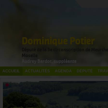
Dominique Potier
Député de la 5e circonscription de Meurthe
Moselle
Audrey Bardot, suppléante
ACCUEIL
ACTUALITÉS
AGENDA
DÉPUTÉ
TRAV