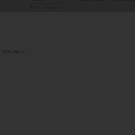
Le rôle des députés
CMS :
Flexit©