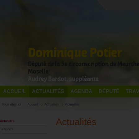
Dominique Potier
Député de la 5e circonscription de Meurthe
Moselle
Audrey Bardot, suppléante
ACCUEIL
ACTUALITÉS
AGENDA
DÉPUTÉ
TRAV
Vous êtes ici :
Accueil
Actualités
Actualités
Actualités
Actualités
Tribunes