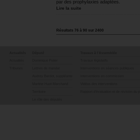
par des prophylaxies adaptées.
Lire la suite
Résultats
76
à
90
sur
2400
Actualités
Député
Travaux à l'Assemblée
Actualités
Dominique Potier
Travaux législatifs
Tribunes
Lettres de mandat
Interventions en séances publiques
Audrey Bardot, suppléante
Interventions en commission
Martine Huot-Marchand
Vidéos des interventions
Territoire
Rapport d’évaluation et de révision du 
Le rôle des députés