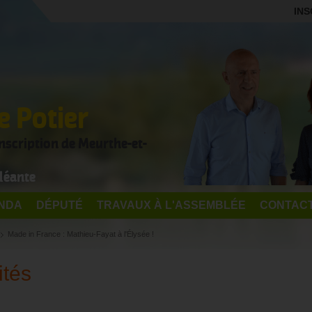
INS
 Potier
onscription de Meurthe-et-
léante
NDA
DÉPUTÉ
TRAVAUX À L'ASSEMBLÉE
CONTAC
Made in France : Mathieu-Fayat à l'Élysée !
ités