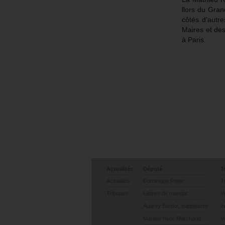
llors du Gra
côtés d'autr
Maires et des
à Paris.
Actualités
Député
T
Actualités
Dominique Potier
T
Tribunes
Lettres de mandat
I
Audrey Bardot, suppléante
I
Martine Huot-Marchand
V