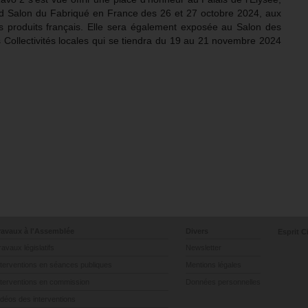
nd Salon du Fabriqué en France des 26 et 27 octobre 2024, aux
es produits français. Elle sera également exposée au Salon des
 Collectivités locales qui se tiendra du 19 au 21 novembre 2024
ravaux à l'Assemblée
Divers
Esprit C
ravaux législatifs
Newsletter
nterventions en séances publiques
Mentions légales
nterventions en commission
Données personnelles
idéos des interventions