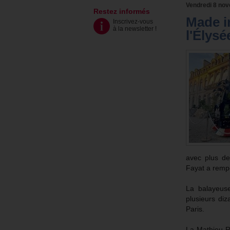
Vendredi 8 no
Restez informés
Made i
Inscrivez-vous
à la newsletter
!
l'Élysé
avec plus de
Fayat a rempo
La balayeus
plusieurs di
Paris.
La Mathieu Ra