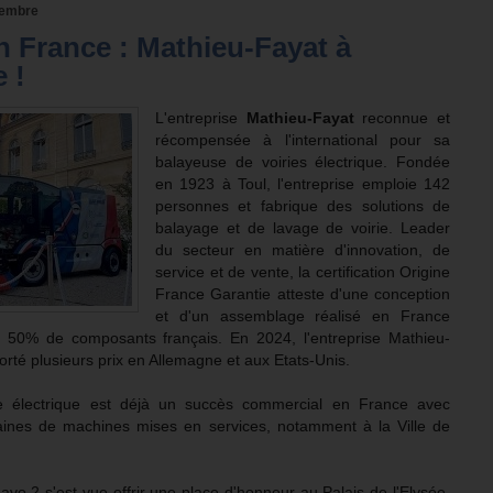
vembre
n France : Mathieu-Fayat à
e !
L'entreprise
Mathieu-Fayat
reconnue et
récompensée à l'international pour sa
balayeuse de voiries électrique. Fondée
en 1923 à Toul, l'entreprise emploie 142
personnes et fabrique des solutions de
balayage et de lavage de voirie. Leader
du secteur en matière d'innovation, de
service et de vente, la certification Origine
France Garantie atteste d'une conception
et d'un assemblage réalisé en France
 50% de composants français. En 2024, l'entreprise Mathieu-
rté plusieurs prix en Allemagne et aux Etats-Unis.
e électrique est déjà un succès commercial en France avec
zaines de machines mises en services, notamment à la Ville de
vo 2 s'est vue offrir une place d'honneur au Palais de l'Elysée,