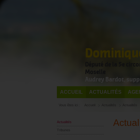
Dominique
Député de la 5e circ
Moselle
Audrey Bardot, supp
ACCUEIL
ACTUALITÉS
AGE
Vous êtes ici :
Accueil
Actualités
Actualités
Actual
Actualités
Tribunes