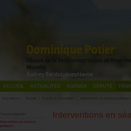
Dominique Potier
Député de la 5e circonscription de Meurthe
Moselle
Audrey Bardot, suppléante
ACCUEIL
ACTUALITÉS
AGENDA
DÉPUTÉ
TRAV
Vous êtes ici :
Accueil
Travaux à l'Assemblée
Interventions en séances publiques
Interventions en sé
Travaux législatifs
Interventions en séances
publiques