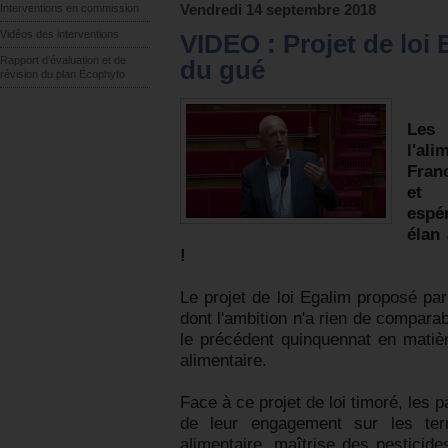
Interventions en commission
Vendredi 14 septembre 2018
Vidéos des interventions
VIDEO : Projet de loi 
Rapport d’évaluation et de
du gué
révision du plan Écophyto
Les
l'al
Fran
et 
espé
élan
!
Le projet de loi Egalim proposé pa
dont l'ambition n'a rien de compara
le précédent quinquennat en matièr
alimentaire.
Face à ce projet de loi timoré, les p
de leur engagement sur les terri
alimentaire, maîtrise des pesticides