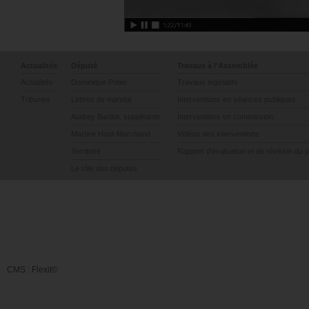
Actualités
Député
Travaux à l'Assemblée
Actualités
Dominique Potier
Travaux législatifs
Tribunes
Lettres de mandat
Interventions en séances publiques
Audrey Bardot, suppléante
Interventions en commission
Martine Huot-Marchand
Vidéos des interventions
Territoire
Rapport d’évaluation et de révision du 
Le rôle des députés
CMS :
Flexit©