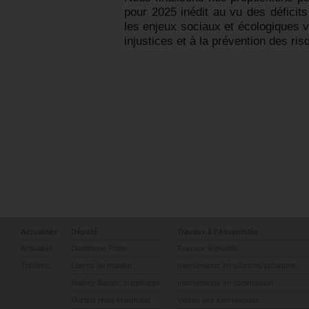
pour 2025 inédit au vu des déficits
les enjeux sociaux et écologiques v
injustices et à la prévention des ris
Actualités
Député
Travaux à l'Assemblée
Actualités
Dominique Potier
Travaux législatifs
Tribunes
Lettres de mandat
Interventions en séances publiques
Audrey Bardot, suppléante
Interventions en commission
Martine Huot-Marchand
Vidéos des interventions