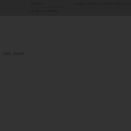
Territoire
Rapport d’évaluation et de révision du 
Le rôle des députés
CMS :
Flexit©