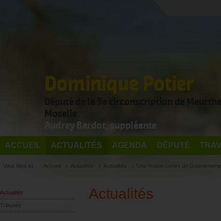
Dominique Potier
Député de la 5e circonscription de Meurthe
Moselle
Audrey Bardot, suppléante
ACCUEIL
ACTUALITÉS
AGENDA
DÉPUTÉ
TRAV
Vous êtes ici :
Accueil
Actualités
Actualités
Une motion contre un Gouverneme
Actualités
Actualités
Tribunes