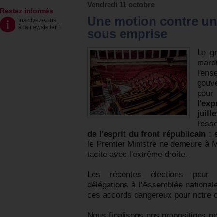
Vendredi 11 octobre
Restez informés
Une motion contre u
Inscrivez-vous
à la newsletter
!
sous emprise
Le gr
mard
l'ens
gouv
pou
l'ex
juille
l'ess
de l'esprit du front républicain
: e
le Premier Ministre ne demeure à M
tacite avec l'extrême droite.
Les récentes élections pour 
délégations à l'Assemblée nationa
ces accords dangereux pour notre
Nous finalisons nos propositions po