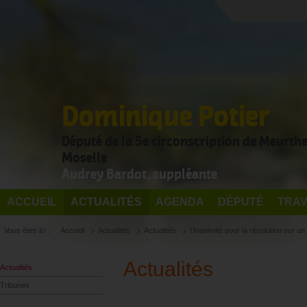
Dominique Potier
Député de la 5e circonscription de Meurthe
Moselle
Audrey Bardot, suppléante
ACCUEIL
ACTUALITÉS
AGENDA
DÉPUTÉ
TRAV
Vous êtes ici :
Accueil
Actualités
Actualités
Unanimité pour la résolution sur un
Actualités
Actualités
Tribunes