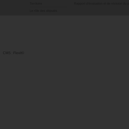
Territoire
Rapport d’évaluation et de révision du 
Le rôle des députés
CMS :
Flexit©