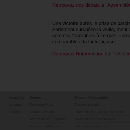
Retrouvez nos débats à l'Assemblé
Une victoire après la prise de parole
Parlement européen la veille, mention
sommes favorables à ce que l'Euro
comparable à la loi française".
Retrouvez l'intervention du Présiden
Actualités
Député
Travaux à l'Assemblée
Actualités
Dominique Potier
Travaux législatifs
Tribunes
Lettres de mandat
Interventions en séances publiques
Audrey Bardot, suppléante
Interventions en commission
Martine Huot-Marchand
Vidéos des interventions