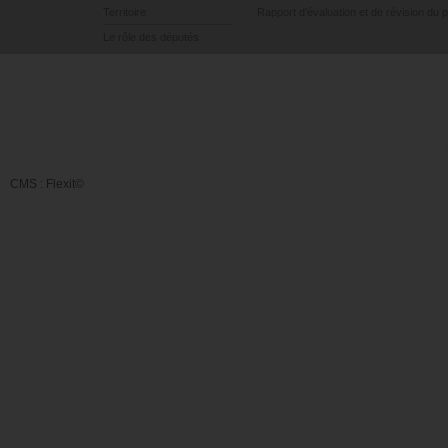
Territoire
Rapport d’évaluation et de révision du 
Le rôle des députés
CMS :
Flexit©