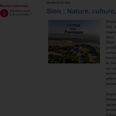
Vendredi 16 mai
Restez informés
Sion : Nature, culture,
Inscrivez-vous
à la newsletter
!
Depuis
Cité 
majeu
dans 
Dinet
possi
comme
fonci
le Con
qui p
permi
pèler
temps
Depui
trava
agra
perme
d'ac