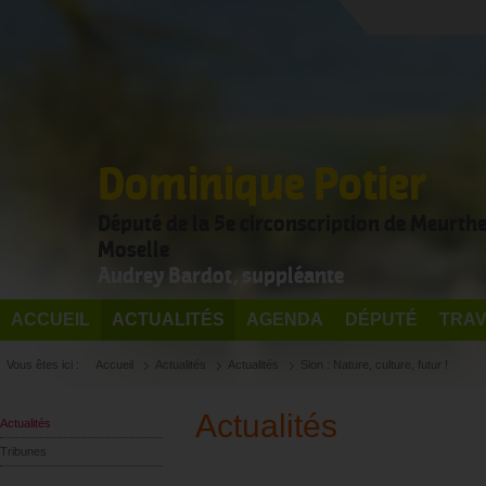
Dominique Potier
Député de la 5e circonscription de Meurthe
Moselle
Audrey Bardot, suppléante
ACCUEIL
ACTUALITÉS
AGENDA
DÉPUTÉ
TRAV
Vous êtes ici :
Accueil
Actualités
Actualités
Sion : Nature, culture, futur !
Actualités
Actualités
Tribunes