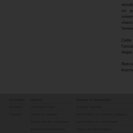
sensib
un pa
unive
chanc
l'ense
Cett
l'occ
étape
Retr
inscr
Actualités
Député
Travaux à l'Assemblée
Actualités
Dominique Potier
Travaux législatifs
Tribunes
Lettres de mandat
Interventions en séances publiques
Audrey Bardot, suppléante
Interventions en commission
Martine Huot-Marchand
Vidéos des interventions