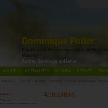
Dominique Potier
Député de la 5e circonscription de Meurthe
Moselle
Audrey Bardot, suppléante
ACCUEIL
ACTUALITÉS
AGENDA
DÉPUTÉ
TRAV
Vous êtes ici :
Accueil
Actualités
Actualités
Semaine parlementaire du 28 janvie
Actualités
Actualités
Tribunes