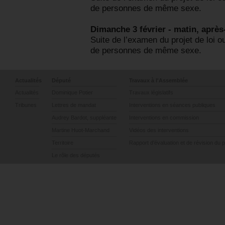
de personnes de même sexe.
Dimanche 3 février - matin, après-
Suite de l’examen du projet de loi 
de personnes de même sexe.
Actualités
Député
Travaux à l'Assemblée
Actualités
Dominique Potier
Travaux législatifs
Tribunes
Lettres de mandat
Interventions en séances publiques
Audrey Bardot, suppléante
Interventions en commission
Martine Huot-Marchand
Vidéos des interventions
Territoire
Rapport d’évaluation et de révision du 
Le rôle des députés