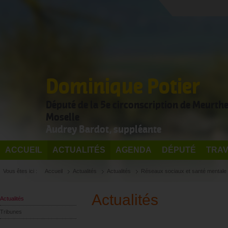
Dominique Potier
Député de la 5e circonscription de Meurthe
Moselle
Audrey Bardot, suppléante
ACCUEIL
ACTUALITÉS
AGENDA
DÉPUTÉ
TRAV
Vous êtes ici :
Accueil
Actualités
Actualités
Réseaux sociaux et santé mentale
Actualités
Actualités
Tribunes