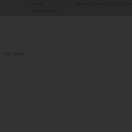
Territoire
Rapport d’évaluation et de révision du 
Le rôle des députés
CMS :
Flexit©