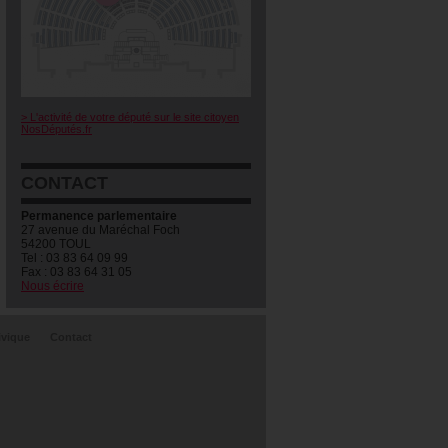
> L'activité de votre député sur le site citoyen
NosDéputés.fr
CONTACT
Permanence parlementaire
27 avenue du Maréchal Foch
54200 TOUL
Tel : 03 83 64 09 99
Fax : 03 83 64 31 05
Nous écrire
ivique
Contact