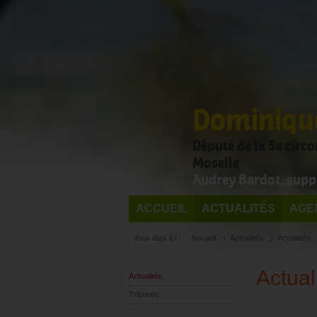
Dominique
Député de la 5e circ
Moselle
Audrey Bardot, supp
ACCUEIL
ACTUALITÉS
AGE
Vous êtes ici :
Accueil
Actualités
Actualités
Actual
Actualités
Tribunes