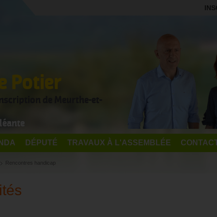
INS
 Potier
onscription de Meurthe-et-
léante
NDA
DÉPUTÉ
TRAVAUX À L'ASSEMBLÉE
CONTAC
Rencontres handicap
ités