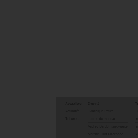
Actualités
Député
T
Actualités
Dominique Potier
T
Tribunes
Lettres de mandat
I
Audrey Bardot, suppléante
I
Martine Huot-Marchand
V