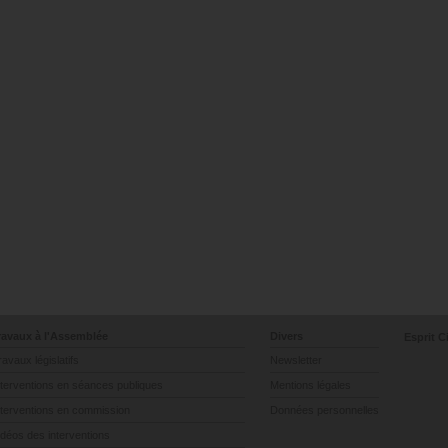
ravaux à l'Assemblée
Divers
Esprit C
ravaux législatifs
Newsletter
nterventions en séances publiques
Mentions légales
nterventions en commission
Données personnelles
idéos des interventions