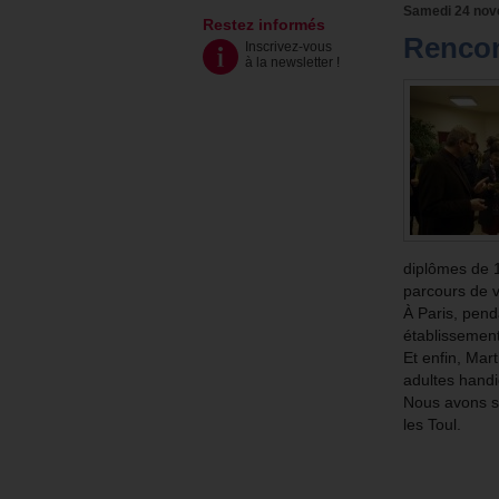
Samedi 24 no
Restez informés
Rencon
Inscrivez-vous
à la newsletter
!
diplômes de 1
parcours de vi
À Paris, pend
établissement
Et enfin, Mar
adultes hand
Nous avons so
les Toul.