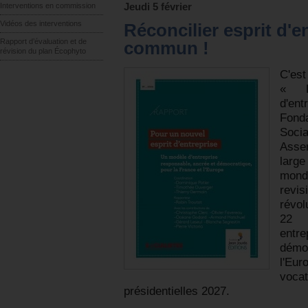
Interventions en commission
Jeudi 5 février
Vidéos des interventions
Réconcilier esprit d'e
Rapport d’évaluation et de
commun !
révision du plan Écophyto
C'es
« P
d'ent
Fonda
Soci
Asse
larg
monde
revi
révol
22 
entre
démo
l'Eu
voca
présidentielles 2027.