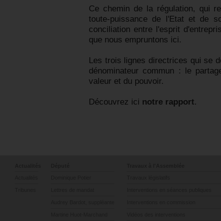
Ce chemin de la régulation, qui r
toute-puissance de l'Etat et de 
conciliation entre l'esprit d'entrepri
que nous empruntons ici.
Les trois lignes directrices qui se
dénominateur commun : le partage
valeur et du pouvoir.
Découvrez ici
notre rapport
.
Actualités
Député
Travaux à l'Assemblée
Actualités
Dominique Potier
Travaux législatifs
Tribunes
Lettres de mandat
Interventions en séances publiques
Audrey Bardot, suppléante
Interventions en commission
Martine Huot-Marchand
Vidéos des interventions