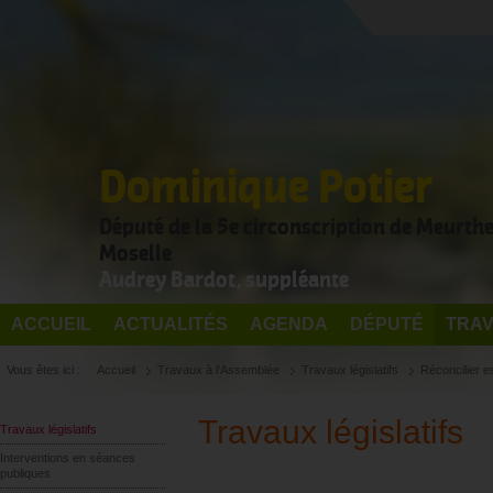
Dominique Potier
Député de la 5e circonscription de Meurthe
Moselle
Audrey Bardot, suppléante
ACCUEIL
ACTUALITÉS
AGENDA
DÉPUTÉ
TRAV
Vous êtes ici :
Accueil
Travaux à l'Assemblée
Travaux législatifs
Réconcilier e
Travaux législatifs
Travaux législatifs
Interventions en séances
publiques