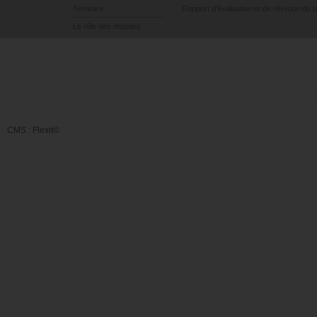
Territoire
Rapport d’évaluation et de révision du 
Le rôle des députés
CMS :
Flexit©