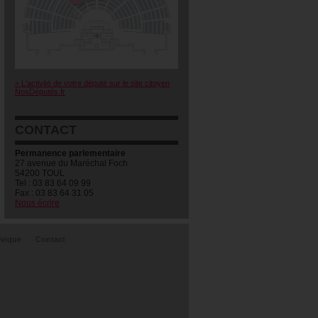
> L'activité de votre député sur le site citoyen
NosDéputés.fr
CONTACT
Permanence parlementaire
27 avenue du Maréchal Foch
54200 TOUL
Tel : 03 83 64 09 99
Fax : 03 83 64 31 05
Nous écrire
ivique
Contact