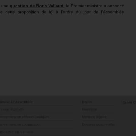
à une
question de Boris Vallaud
, le Premier ministre a annoncé
n de cette proposition de loi à l'ordre du jour de l'Assemblée
ravaux à l'Assemblée
Divers
Esprit C
ravaux législatifs
Newsletter
nterventions en séances publiques
Mentions légales
nterventions en commission
Données personnelles
idéos des interventions