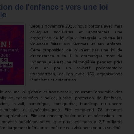
ion de l'enfance : vers une loi
le
Depuis novembre 2025, nous portons avec mes
collègues socialistes et apparentés une
proposition de loi dite « intégrale » contre les
violences faites aux femmes et aux enfants.
Cette proposition de loi n'est pas une loi de
circonstance suite à la dramatique mort de
Lyhanna, elle est une loi travaillée pendant près
d'un an par un collectif parlementaire
transpartisan, en lien avec 150 organisations
féministes et enfantistes.
ale est une loi globale et transversale, couvrant l'ensemble des
bliques concernées : police, justice, protection de l'enfance,
ation, travail, numérique, immigration, handicap ou encore
bstétricales et gynécologiques. Elle comprend 78 mesures
t applicables. Elle est donc opérationnelle et nécessitera en
s moyens supplémentaires, que nous estimons à 2,7 milliards
ffort largement inférieur au coût de ces violences pour la société.