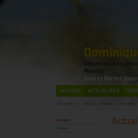
Dominique
Député de la 5e circ
Moselle
Audrey Bardot, supp
ACCUEIL
ACTUALITÉS
AGE
Vous êtes ici :
Accueil
Actualités
Actualités
Actual
Actualités
Tribunes