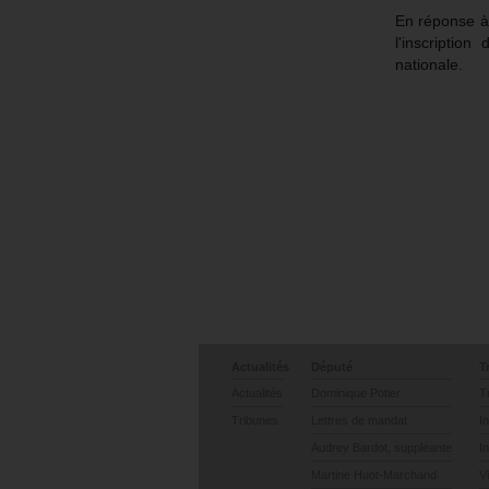
En réponse 
l'inscriptio
nationale.
Actualités
Député
T
Actualités
Dominique Potier
T
Tribunes
Lettres de mandat
I
Audrey Bardot, suppléante
I
Martine Huot-Marchand
V