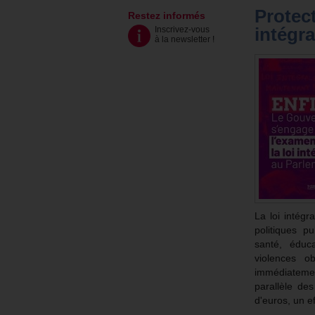
Protect
Restez informés
intégra
Inscrivez-vous
à la newsletter
!
La loi intégr
politiques pu
santé, éduc
violences o
immédiatemen
parallèle de
d'euros, un e