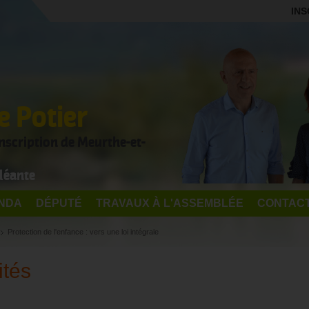
INS
 Potier
onscription de Meurthe-et-
léante
NDA
DÉPUTÉ
TRAVAUX À L'ASSEMBLÉE
CONTAC
Protection de l'enfance : vers une loi intégrale
ités