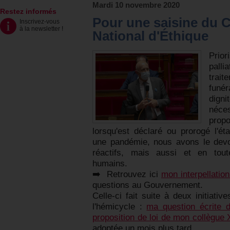
Mardi 10 novembre 2020
Restez informés
Pour une saisine du C
Inscrivez-vous
à la newsletter
!
National d'Éthique
Prio
palli
trai
funér
dign
néces
prop
lorsqu'est déclaré ou prorogé l'ét
une pandémie, nous avons le devoir
réactifs, mais aussi et en tout
humains.
➡️ Retrouvez ici
mon interpellatio
questions au Gouvernement.
Celle-ci fait suite à deux initiativ
l'hémicycle :
ma question écrite 
proposition de loi de mon collègue 
adoptée un mois plus tard.