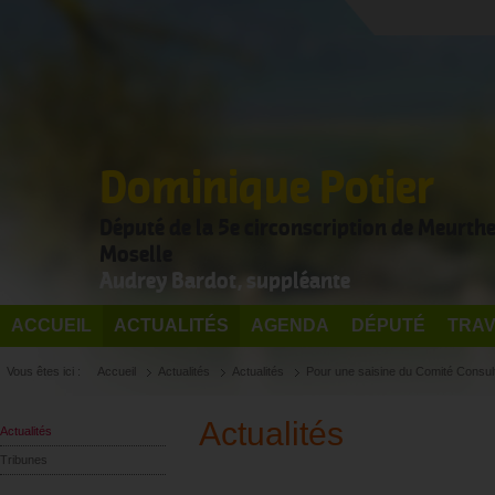
Dominique Potier
Député de la 5e circonscription de Meurthe
Moselle
Audrey Bardot, suppléante
ACCUEIL
ACTUALITÉS
AGENDA
DÉPUTÉ
TRAV
Vous êtes ici :
Accueil
Actualités
Actualités
Pour une saisine du Comité Consulta
Actualités
Actualités
Tribunes