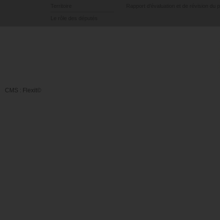
Territoire
Rapport d’évaluation et de révision du 
Le rôle des députés
CMS :
Flexit©