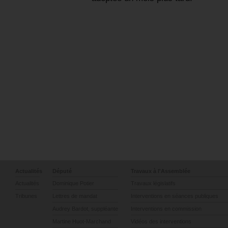
Actualités
Député
Travaux à l'Assemblée
Actualités
Dominique Potier
Travaux législatifs
Tribunes
Lettres de mandat
Interventions en séances publiques
Audrey Bardot, suppléante
Interventions en commission
Martine Huot-Marchand
Vidéos des interventions