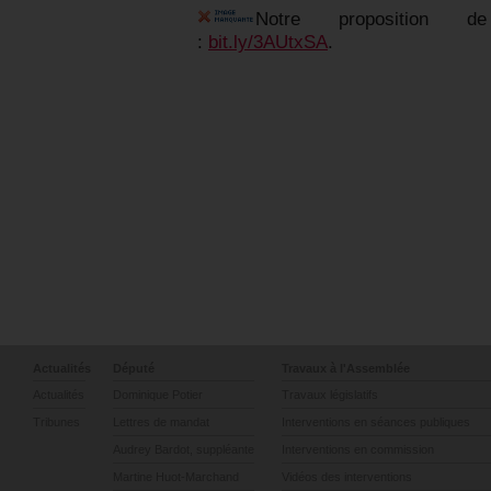
Notre proposition de
:
bit.ly/3AUtxSA
.
Actualités
Député
Travaux à l'Assemblée
Actualités
Dominique Potier
Travaux législatifs
Tribunes
Lettres de mandat
Interventions en séances publiques
Audrey Bardot, suppléante
Interventions en commission
Martine Huot-Marchand
Vidéos des interventions