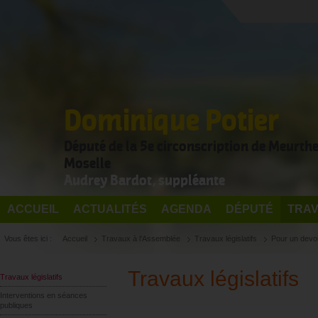
Dominique Potier
Député de la 5e circonscription de Meurthe
Moselle
Audrey Bardot, suppléante
ACCUEIL
ACTUALITÉS
AGENDA
DÉPUTÉ
TRAV
Vous êtes ici :
Accueil
Travaux à l'Assemblée
Travaux législatifs
Pour un devoi
Travaux législatifs
Travaux législatifs
Interventions en séances
publiques