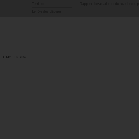
Territoire
Rapport d’évaluation et de révision du 
Le rôle des députés
CMS :
Flexit©