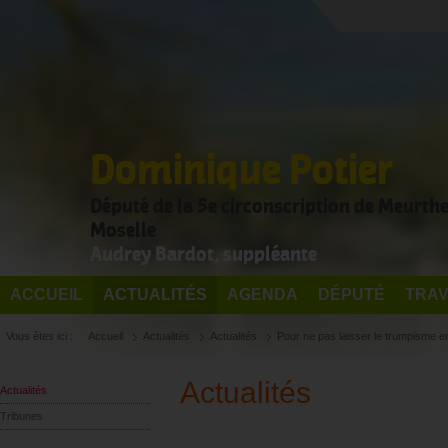
Dominique Potier
Député de la 5e circonscription de Meurthe
Moselle
Audrey Bardot, suppléante
ACCUEIL
ACTUALITÉS
AGENDA
DÉPUTÉ
TRAV
Vous êtes ici :
Accueil
Actualités
Actualités
Pour ne pas laisser le trumpisme e
Actualités
Actualités
Tribunes