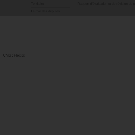
Territoire
Rapport d’évaluation et de révision du 
Le rôle des députés
CMS :
Flexit©