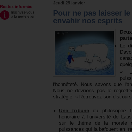
Jeudi 29 janvier
Restez informés
Pour ne pas laisser l
Inscrivez-vous
à la newsletter
!
envahir nos esprits
Deux
part
Le
d
Davo
cana
quelq
« L
pui
l'honnêteté. Nous savons que l'an
Nous ne devrions pas le regretter
stratégie. » Retrouvez son discours
Une tribune
du philosophe Do
honoraire à l'université de Lau
sur le thème de la morale 
puissances qui la bafouent en Ir