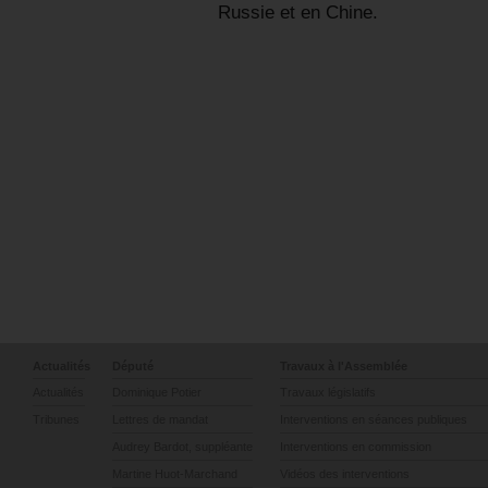
Russie et en Chine.
Actualités
Député
Travaux à l'Assemblée
Actualités
Dominique Potier
Travaux législatifs
Tribunes
Lettres de mandat
Interventions en séances publiques
Audrey Bardot, suppléante
Interventions en commission
Martine Huot-Marchand
Vidéos des interventions