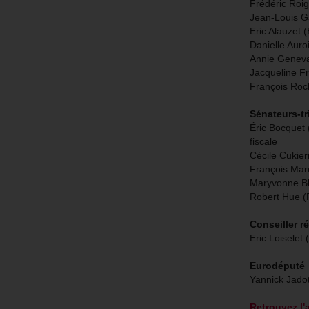
Frédéric Roig
Jean-Louis G
Eric Alauzet 
Danielle Auro
Annie Genev
Jacqueline F
François Roc
Sénateurs-tr
Éric Bocquet 
fiscale
Cécile Cukie
François Mar
Maryvonne Bl
Robert Hue 
Conseiller r
Eric Loiselet
Eurodéputé
Yannick Jado
Retrouvez l'