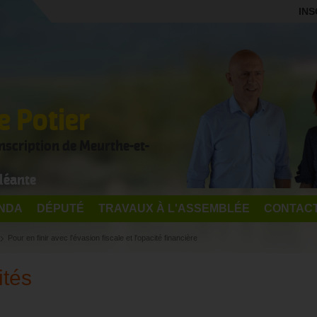
INS
 Potier
onscription de Meurthe-et-
léante
NDA
DÉPUTÉ
TRAVAUX À L'ASSEMBLÉE
CONTAC
Pour en finir avec l'évasion fiscale et l'opacité financière
ités