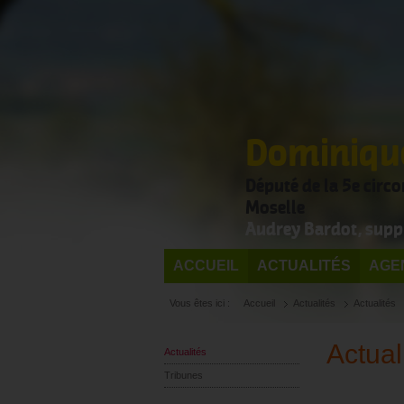
Dominique
Député de la 5e circ
Moselle
Audrey Bardot, supp
ACCUEIL
ACTUALITÉS
AGE
Vous êtes ici :
Accueil
Actualités
Actualités
Actual
Actualités
Tribunes