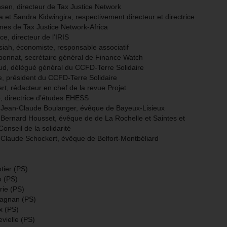
sen, directeur de Tax Justice Network
 et Sandra Kidwingira, respectivement directeur et directrice
es de Tax Justice Network-Africa
ce, directeur de l’IRIS
iah, économiste, responsable associatif
pponnat, secrétaire général de Finance Watch
ud, délégué général du CCFD-Terre Solidaire
, président du CCFD-Terre Solidaire
t, rédacteur en chef de la revue Projet
, directrice d’études EHESS
Jean-Claude Boulanger, évêque de Bayeux-Lisieux
Bernard Housset, évêque de de La Rochelle et Saintes et
onseil de la solidarité
Claude Schockert, évêque de Belfort-Montbéliard
tier (PS)
o (PS)
rie (PS)
agnan (PS)
x (PS)
vielle (PS)