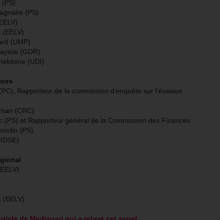
 (PS)
agnaire (PS)
(EELV)
i (EELV)
ard (UMP)
raysse (GDR)
hebloine (UDI)
ices
(PC), Rapporteur de la commission d’enquête sur l’évasion
rman (CRC)
c (PS) et Rapporteur général de la Commission des Finances
ondin (PS)
(RDSE)
égional
 (EELV)
t (EELV)
article de Mediapart qui a relayé cet appel