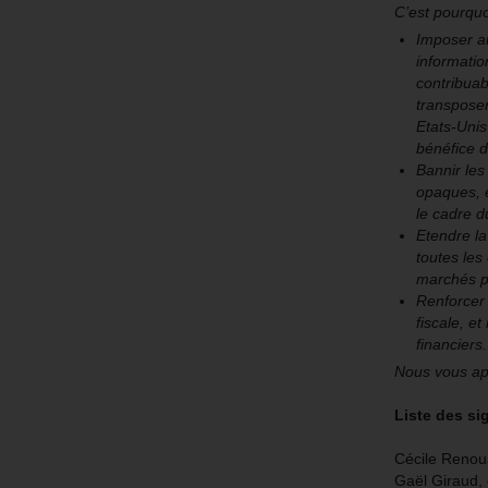
C’est pourqu
Imposer au
informatio
contribuabl
transposer
Etats-Unis
bénéfice 
Bannir les
opaques, 
le cadre d
Etendre la
toutes les
marchés p
Renforcer 
fiscale, e
financiers.
Nous vous app
Liste des si
Cécile Renou
Gaël Giraud,