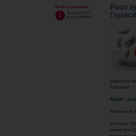
Pour en
Restez informés
l'opaci
Inscrivez-vous
à la newsletter
!
production de
Judiciaires.
Appel : pour
Monsieur le P
En février 20
faveur d’un
P
plusieurs prop