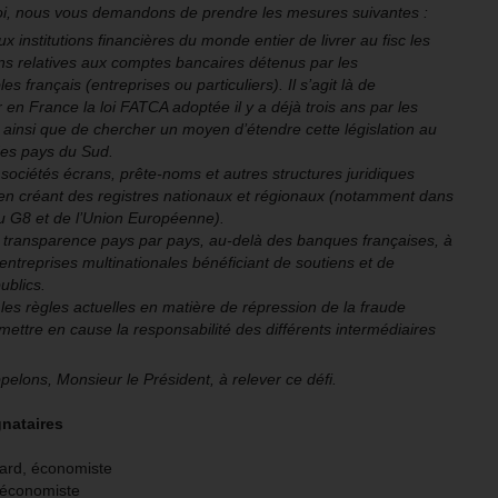
oi, nous vous demandons de prendre les mesures suivantes :
x institutions financières du monde entier de livrer au fisc les
ns relatives aux comptes bancaires détenus par les
es français (entreprises ou particuliers). Il s’agit là de
 en France la loi FATCA adoptée il y a déjà trois ans par les
 ainsi que de chercher un moyen d’étendre cette législation au
des pays du Sud.
 sociétés écrans, prête-noms et autres structures juridiques
en créant des registres nationaux et régionaux (notamment dans
u G8 et de l’Union Européenne).
 transparence pays par pays, au-delà des banques françaises, à
 entreprises multinationales bénéficiant de soutiens et de
ublics.
les règles actuelles en matière de répression de la fraude
t mettre en cause la responsabilité des différents intermédiaires
elons, Monsieur le Président, à relever ce défi.
gnataires
ard, économiste
 économiste