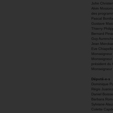
John Christen
Alvin Mosioma
des programm
Pascal Bonifa
Gustave Mass
Thierry Phili
Bernard Pina
Guy Aurenche
Jean Merckaer
Eve Chiapello
Monseigneur 
Monseigneur 
président du C
Monseigneur 
Député-e-s
Dominique Po
Régis Juanic
Daniel Boisse
Barbara Rom
Sylviane Alau
Colette Capde