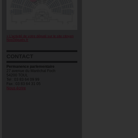
> L'activité de votre député sur le site citoyen
NosDéputés.fr
CONTACT
Permanence parlementaire
27 avenue du Maréchal Foch
54200 TOUL
Tel : 03 83 64 09 99
Fax : 03 83 64 31 05
Nous écrire