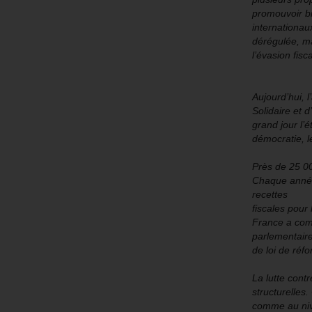
promouvoir bi
internationaux
dérégulée, ma
l’évasion fisc
Aujourd’hui, 
Solidaire et d
grand jour l
démocratie, l
Près de 25 00
Chaque année
recettes
fiscales pour
France a comm
parlementaire
de loi de réf
La lutte contr
structurelles
comme au niv