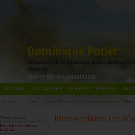
Dominique Potier
Député de la 5e circonscription de Meurthe
Moselle
Audrey Bardot, suppléante
ACCUEIL
ACTUALITÉS
AGENDA
DÉPUTÉ
TRAV
Vous êtes ici :
Accueil
Travaux à l'Assemblée
Interventions en séances publiques
Interventions en sé
Travaux législatifs
Interventions en séances
publiques