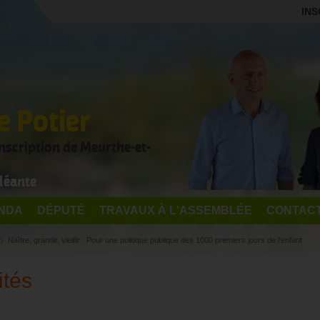
INS
 Potier
onscription de Meurthe-et-
léante
NDA
DÉPUTÉ
TRAVAUX À L'ASSEMBLÉE
CONTAC
Naître, grandir, vieillir : Pour une politique publique des 1000 premiers jours de l'enfant
ités