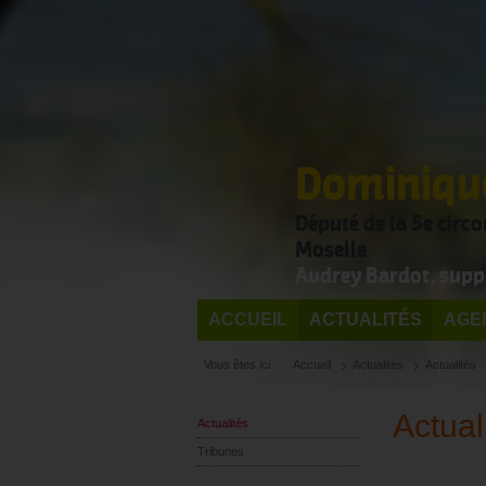
Dominique
Député de la 5e circ
Moselle
Audrey Bardot, supp
ACCUEIL
ACTUALITÉS
AGE
Vous êtes ici :
Accueil
Actualités
Actualités
Actual
Actualités
Tribunes