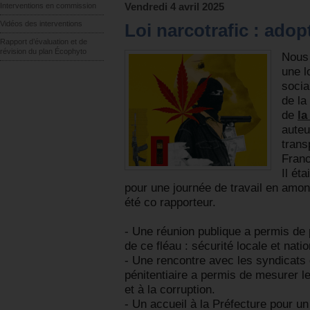
Interventions en commission
Vendredi 4 avril 2025
Vidéos des interventions
Loi narcotrafic : adop
Rapport d’évaluation et de
révision du plan Écophyto
Nous 
une l
socia
de la
de
la
auteu
trans
Franc
Il ét
pour une journée de travail en amont
été co rapporteur.
- Une réunion publique a permis de
de ce fléau : sécurité locale et nati
- Une rencontre avec les syndicats d
pénitentiaire a permis de mesurer 
et à la corruption.
- Un accueil à la Préfecture pour un