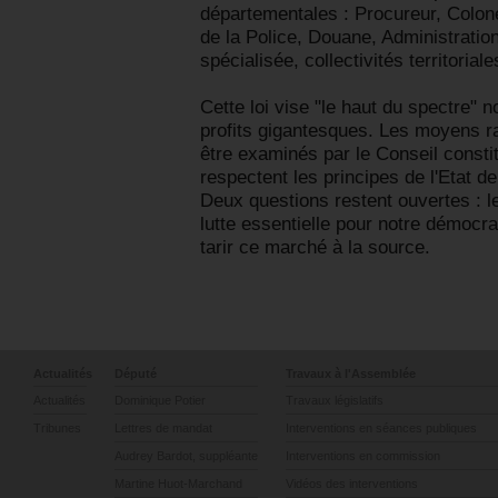
départementales : Procureur, Colon
de la Police, Douane, Administration
spécialisée, collectivités territoriale
Cette loi vise "le haut du spectre" 
profits gigantesques. Les moyens ra
être examinés par le Conseil constitu
respectent les principes de l'Etat de
Deux questions restent ouvertes : 
lutte essentielle pour notre démocra
tarir ce marché à la source.
Actualités
Député
Travaux à l'Assemblée
Actualités
Dominique Potier
Travaux législatifs
Tribunes
Lettres de mandat
Interventions en séances publiques
Audrey Bardot, suppléante
Interventions en commission
Martine Huot-Marchand
Vidéos des interventions