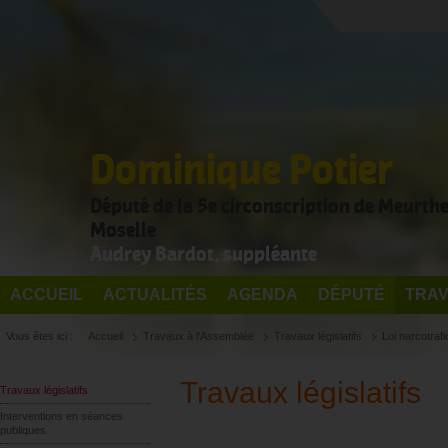
Dominique Potier
Député de la 5e circonscription de Meurthe
Moselle
Audrey Bardot, suppléante
ACCUEIL
ACTUALITÉS
AGENDA
DÉPUTÉ
TRAV
Vous êtes ici :
Accueil
Travaux à l'Assemblée
Travaux législatifs
Loi narcotrafi
Travaux législatifs
Travaux législatifs
Interventions en séances
publiques