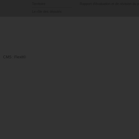
Territoire
Rapport d’évaluation et de révision du 
Le rôle des députés
CMS :
Flexit©