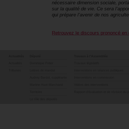
nécessaire dimension sociale, porta
sur la qualité de vie. Ce sera l’appo
qui prépare l’avenir de nos agriculte
Retrouvez le discours prononcé en 
Actualités
Député
Travaux à l'Assemblée
Actualités
Dominique Potier
Travaux législatifs
Tribunes
Lettres de mandat
Interventions en séances publiques
Audrey Bardot, suppléante
Interventions en commission
Martine Huot-Marchand
Vidéos des interventions
Territoire
Rapport d’évaluation et de révision du 
Le rôle des députés