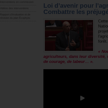
Interventions en commission
Loi d’avenir pour l’agr
Vidéos des interventions
Combattre les préjug
Rapport d’évaluation et de
révision du plan Écophyto
Cette
Natio
proje
l'agri
forêt.
« No
agriculteurs, dans leur diversité
de courage, de labeur… ».