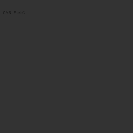
CMS :
Flexit©