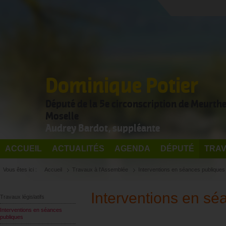
Dominique Potier
Député de la 5e circonscription de Meurthe
Moselle
Audrey Bardot, suppléante
ACCUEIL
ACTUALITÉS
AGENDA
DÉPUTÉ
TRAV
Vous êtes ici :
Accueil
Travaux à l'Assemblée
Interventions en séances publiques
Interventions en sé
Travaux législatifs
Interventions en séances
publiques