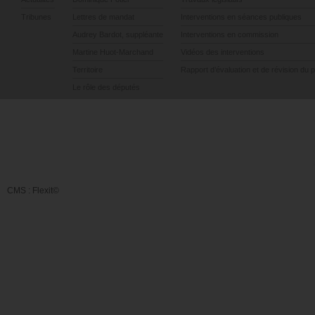
Tribunes
Lettres de mandat
Interventions en séances publiques
Audrey Bardot, suppléante
Interventions en commission
Martine Huot-Marchand
Vidéos des interventions
Territoire
Rapport d’évaluation et de révision du 
Le rôle des députés
CMS :
Flexit©