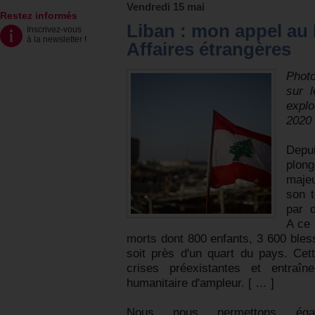
Vendredi 15 mai
Restez informés
Liban : mon appel au 
Inscrivez-vous
à la newsletter
!
Affaires étrangères
Photo
sur l
explo
2020
Depui
plong
majeu
son t
par 
A ce 
morts dont 800 enfants, 3 600 bless
soit près d'un quart du pays. Cet
crises préexistantes et entraî
humanitaire d'ampleur. [ … ]
Nous nous permettons éga