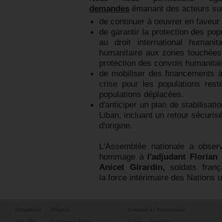
demandes
émanant des acteurs sur 
de continuer à oeuvrer en faveur
de garantir la protection des po
au droit international humanit
humanitaire aux zones touchées
protection des convois humanitai
de mobiliser des financements à
crise pour les populations res
populations déplacées.
d'anticiper un plan de stabilisat
Liban, incluant un retour sécuris
d'origine.
L'Assemblée nationale a obser
hommage à
l'adjudant Florian
Anicet Girardin,
soldats fran
la force intérimaire des Nations
Actualités
Député
Travaux à l'Assemblée
Actualités
Dominique Potier
Travaux législatifs