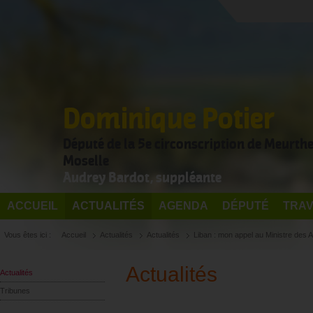
Dominique Potier
Député de la 5e circonscription de Meurthe
Moselle
Audrey Bardot, suppléante
ACCUEIL
ACTUALITÉS
AGENDA
DÉPUTÉ
TRAV
Vous êtes ici :
Accueil
Actualités
Actualités
Liban : mon appel au Ministre des A
Actualités
Actualités
Tribunes