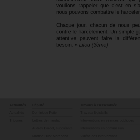
voulions rappeler que c'est en s'
nous pouvons combattre le harcèle
Chaque jour, chacun de nous peut
contre le harcèlement. Un simple ge
attentive peuvent faire la différ
besoin. »
Lilou (3ème)
Actualités
Député
Travaux à l'Assemblée
Actualités
Dominique Potier
Travaux législatifs
Tribunes
Lettres de mandat
Interventions en séances publiques
Audrey Bardot, suppléante
Interventions en commission
Martine Huot-Marchand
Vidéos des interventions