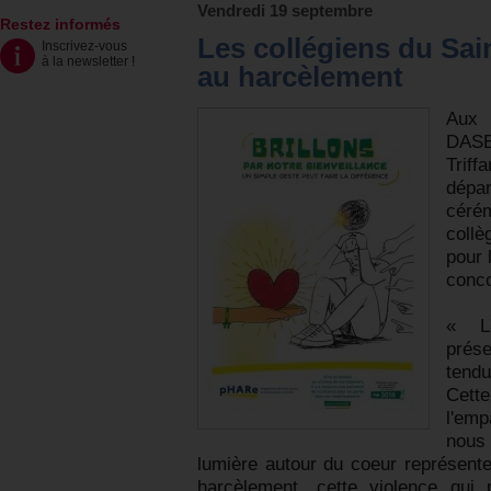
Vendredi 19 septembre
Restez informés
Les collégiens du Sai
Inscrivez-vous
à la newsletter
!
au harcèlement
Aux 
DAS
Tri
dépar
céré
coll
pour 
conco
« L
prés
tendu
Cett
l'emp
nous
lumière autour du coeur représente 
harcèlement, cette violence qui 