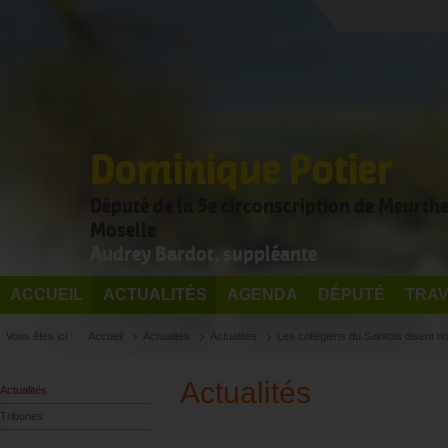
Dominique Potier
Député de la 5e circonscription de Meurthe
Moselle
Audrey Bardot, suppléante
ACCUEIL
ACTUALITÉS
AGENDA
DÉPUTÉ
TRAV
Vous êtes ici :
Accueil
Actualités
Actualités
Les collégiens du Saintois disent 
Actualités
Actualités
Tribunes