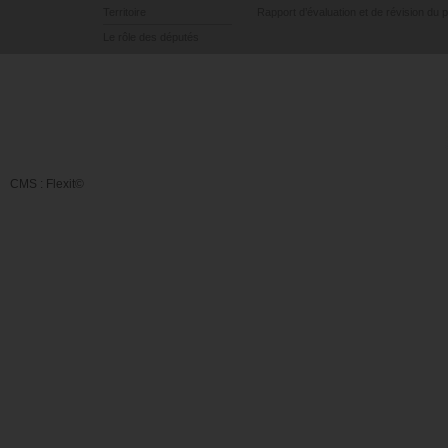
Territoire
Rapport d’évaluation et de révision du 
Le rôle des députés
CMS :
Flexit©