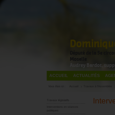
Dominique
Député de la 5e circ
Moselle
Audrey Bardot, supp
ACCUEIL
ACTUALITÉS
AGE
Vous êtes ici :
Accueil
Travaux à l'Assemblée
Interv
Travaux législatifs
Interventions en séances
publiques