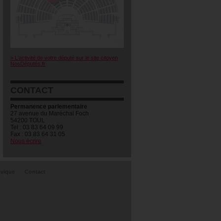
> L'activité de votre député sur le site citoyen
NosDéputés.fr
CONTACT
Permanence parlementaire
27 avenue du Maréchal Foch
54200 TOUL
Tel : 03 83 64 09 99
Fax : 03 83 64 31 05
Nous écrire
ivique
Contact