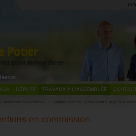
INS
 Potier
onscription de Meurthe-et-
léante
NDA
DÉPUTÉ
TRAVAUX À L'ASSEMBLÉE
CONTAC
Interventions en commission
Le partage des terres, grand absent du projet de loi d'orien
entions en commission