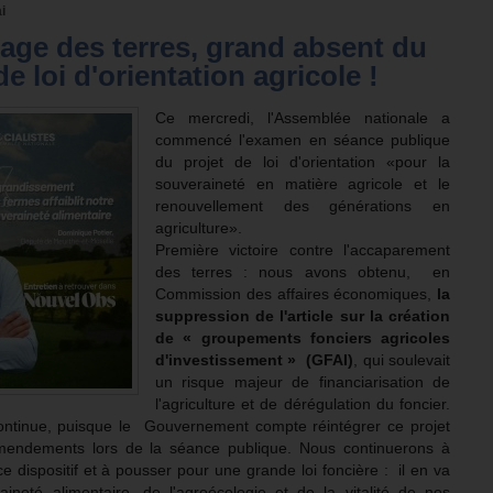
i
tage des terres, grand absent du
de loi d'orientation agricole !
Ce mercredi, l'Assemblée nationale a
commencé l'examen en séance publique
du projet de loi d'orientation «pour la
souveraineté en matière agricole et le
renouvellement des générations en
agriculture».
Première victoire contre l'accaparement
des terres : nous avons obtenu, en
Commission des affaires économiques,
la
suppression de l'article sur la création
de « groupements fonciers agricoles
d'investissement » (GFAI)
, qui soulevait
un risque majeur de financiarisation de
l'agriculture et de dérégulation du foncier.
ntinue, puisque le Gouvernement compte réintégrer ce projet
mendements lors de la séance publique. Nous continuerons à
 ce dispositif et à pousser pour une grande loi foncière : il en va
aineté alimentaire, de l'agroécologie et de la vitalité de nos