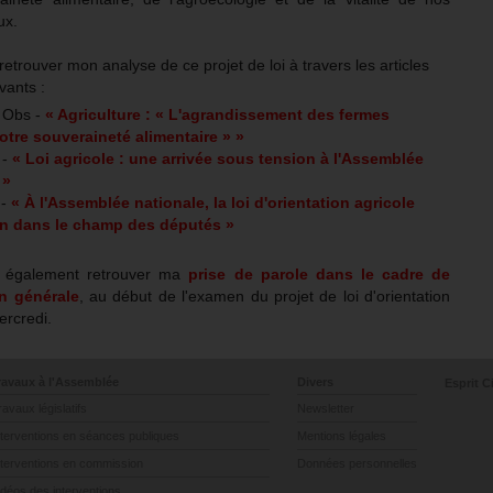
ux.
etrouver mon analyse de ce projet de loi à travers les articles
vants :
 Obs -
« Agriculture : « L'agrandissement des fermes
 notre souveraineté alimentaire » »
 -
« Loi agricole : une arrivée sous tension à l'Assemblée
 »
 -
« À l'Assemblée nationale, la loi d'orientation agricole
in dans le champ des députés »
 également retrouver ma
prise de parole dans le cadre de
on générale
, au début de l'examen du projet de loi d'orientation
ercredi.
ravaux à l'Assemblée
Divers
Esprit C
ravaux législatifs
Newsletter
nterventions en séances publiques
Mentions légales
nterventions en commission
Données personnelles
idéos des interventions