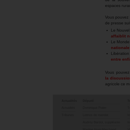
espaces rura
Vous pouvez r
de presse sui
Le Nouvel
affaiblit
Le Monde
nationale
Libération
entre enf
Vous pouvez
la discussi
agricole ce m
Actualités
Député
T
Actualités
Dominique Potier
T
Tribunes
Lettres de mandat
I
Audrey Bardot, suppléante
I
Martine Huot-Marchand
V