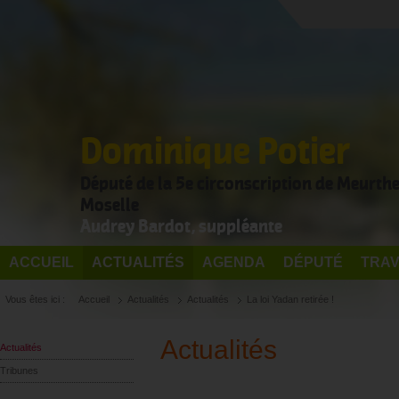
Dominique Potier
Député de la 5e circonscription de Meurthe
Moselle
Audrey Bardot, suppléante
ACCUEIL
ACTUALITÉS
AGENDA
DÉPUTÉ
TRAV
Vous êtes ici :
Accueil
Actualités
Actualités
La loi Yadan retirée !
Actualités
Actualités
Tribunes