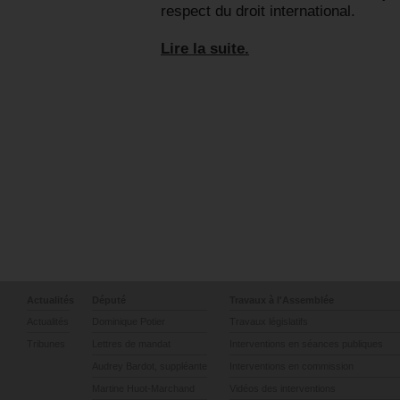
respect du droit international.
Lire la suite.
Actualités
Député
Travaux à l'Assemblée
Actualités
Dominique Potier
Travaux législatifs
Tribunes
Lettres de mandat
Interventions en séances publiques
Audrey Bardot, suppléante
Interventions en commission
Martine Huot-Marchand
Vidéos des interventions