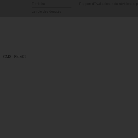
Territoire
Rapport d’évaluation et de révision du 
Le rôle des députés
CMS :
Flexit©