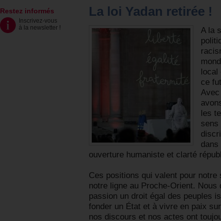
La loi Yadan retirée !
Restez informés
Inscrivez-vous
à la newsletter
!
A la
polit
racis
monde
local
ce fu
Avec 
avons
les t
sens 
discr
dans 
ouverture humaniste et clarté républ
Ces positions qui valent pour notre
notre ligne au Proche-Orient. Nou
passion un droit égal des peuples is
fonder un État et à vivre en paix sur
nos discours et nos actes ont touj