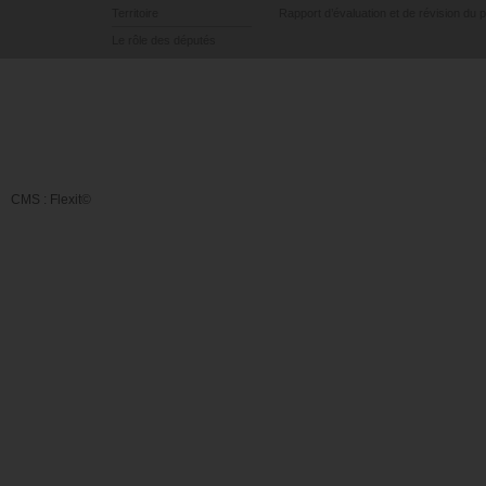
Territoire
Rapport d’évaluation et de révision du 
Le rôle des députés
CMS :
Flexit©