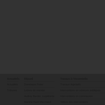
Actualités
Député
Travaux à l'Assemblée
Actualités
Dominique Potier
Travaux législatifs
Tribunes
Lettres de mandat
Interventions en séances publiques
Audrey Bardot, suppléante
Interventions en commission
Martine Huot-Marchand
Vidéos des interventions