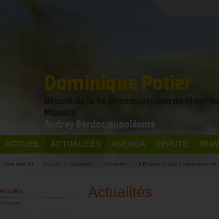
Dominique Potier
Député de la 5e circonscription de Meurthe
Moselle
Audrey Bardot, suppléante
ACCUEIL
ACTUALITÉS
AGENDA
DÉPUTÉ
TRAV
Vous êtes ici :
Accueil
Actualités
Actualités
La France produit à peine la moiti
Actualités
Actualités
Tribunes