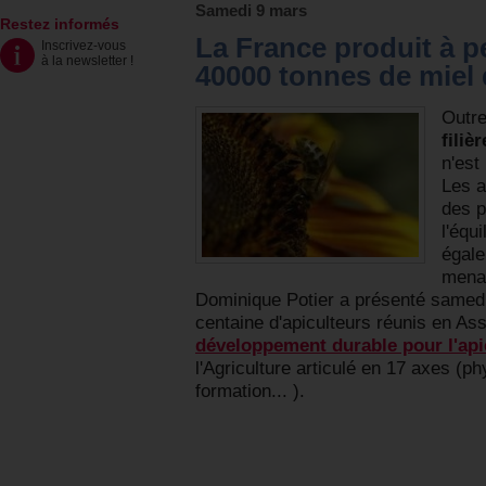
Samedi 9 mars
Restez informés
La France produit à pe
Inscrivez-vous
à la newsletter
!
40000 tonnes de miel
Outr
filiè
n'est
Les a
des p
l'équ
égale
menac
Dominique Potier a présenté samedi
centaine d'apiculteurs réunis en A
développement durable pour l'api
l'Agriculture articulé en 17 axes (
formation... ).