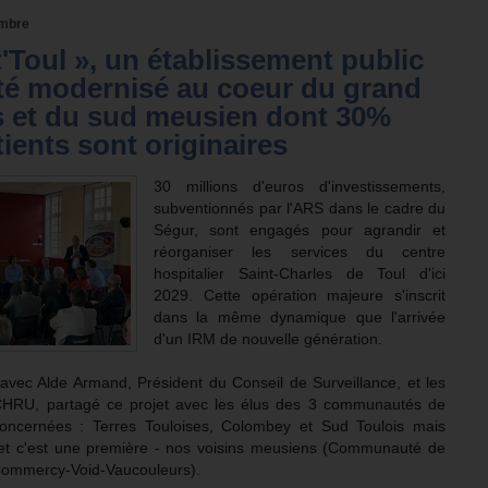
embre
'Toul », un établissement public
té modernisé au coeur du grand
s et du sud meusien dont 30%
ients sont originaires
30 millions d'euros d'investissements,
subventionnés par l'ARS dans le cadre du
Ségur, sont engagés pour agrandir et
réorganiser les services du centre
hospitalier Saint-Charles de Toul d'ici
2029. Cette opération majeure s'inscrit
dans la même dynamique que l'arrivée
d'un IRM de nouvelle génération.
avec Alde Armand, Président du Conseil de Surveillance, et les
CHRU, partagé ce projet avec les élus des 3 communautés de
ncernées : Terres Touloises, Colombey et Sud Toulois mais
et c'est une première - nos voisins meusiens (Communauté de
mmercy-Void-Vaucouleurs).