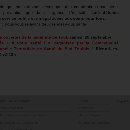
le que nous devons développer des coopérations sanitaires,
a prévention que dans l'urgence. L'objectif :
une défense
service public et un égal accès aux soins pour tous
.
it, nous vous relayons deux rendez-vous santé :
s ouvertes de la maternité de Toul
, samedi 28 septembre
.
ée « À votre santé ! », organisée par la Communauté
nnelle Territoriale de Santé du Sud Touloi
s
à
Blénod-les-
4h à 18h
.
ravaux à l'Assemblée
Divers
Esprit C
ravaux législatifs
Newsletter
nterventions en séances publiques
Mentions légales
nterventions en commission
Données personnelles
idéos des interventions