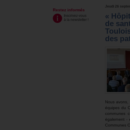
Jeudi 26 sept
Restez informés
« Hôpit
Inscrivez-vous
à la newsletter
!
de san
Touloi
des pat
Nous avons, 
équipes du 
communes co
également - 
Communes Co