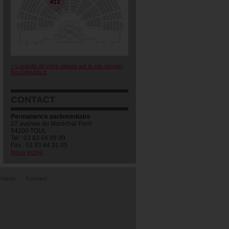
> L'activité de votre député sur le site citoyen
NosDéputés.fr
CONTACT
Permanence parlementaire
27 avenue du Maréchal Foch
54200 TOUL
Tel : 03 83 64 09 99
Fax : 03 83 64 31 05
Nous écrire
ivique
Contact