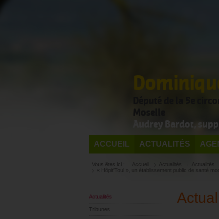
Dominique
Député de la 5e circ
Moselle
Audrey Bardot, supp
ACCUEIL
ACTUALITÉS
AGE
Vous êtes ici :
Accueil
Actualités
Actualités
« Hôpit'Toul », un établissement public de santé m
Actual
Actualités
Tribunes