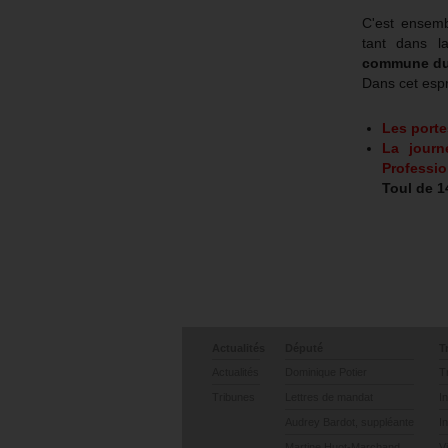
C'est ensemb
tant dans l
commune du 
Dans cet espr
Les porte
L
a journ
Professio
Toul de 1
Actualités
Député
T
Actualités
Dominique Potier
T
Tribunes
Lettres de mandat
I
Audrey Bardot, suppléante
I
Martine Huot-Marchand
V