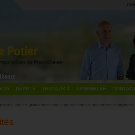
INS
 Potier
onscription de Meurthe-et-
léante
NDA
DÉPUTÉ
TRAVAUX À L'ASSEMBLÉE
CONTAC
odernisé au coeur du grand Toulois et du sud meusien dont 30% des patients sont originaires
ités