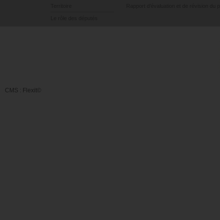
Territoire
Rapport d’évaluation et de révision du 
Le rôle des députés
CMS :
Flexit©