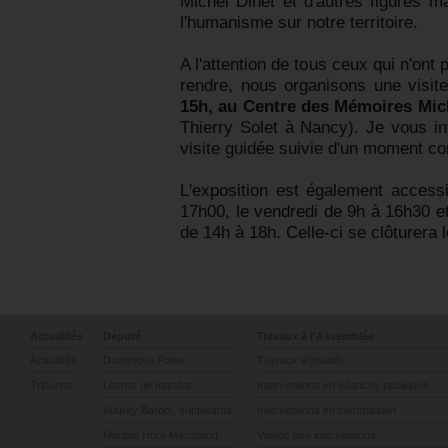
Michel Dinet et d'autres figures m
l'humanisme sur notre territoire.
A l'attention de tous ceux qui n'ont
rendre, nous organisons une visit
15h, au Centre des Mémoires Mic
Thierry Solet à Nancy). Je vous in
visite guidée suivie d'un moment con
L'exposition est également accessi
17h00, le vendredi de 9h à 16h30 e
de 14h à 18h. Celle-ci se clôturera
Actualités
Député
Travaux à l'Assemblée
Actualités
Dominique Potier
Travaux législatifs
Tribunes
Lettres de mandat
Interventions en séances publiques
Audrey Bardot, suppléante
Interventions en commission
Martine Huot-Marchand
Vidéos des interventions