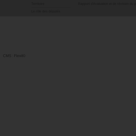
Territoire
Rapport d’évaluation et de révision du 
Le rôle des députés
CMS :
Flexit©