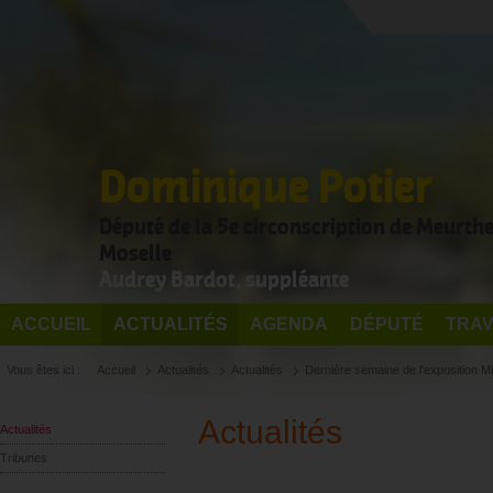
Dominique Potier
Député de la 5e circonscription de Meurthe
Moselle
Audrey Bardot, suppléante
ACCUEIL
ACTUALITÉS
AGENDA
DÉPUTÉ
TRAV
Vous êtes ici :
Accueil
Actualités
Actualités
Dernière semaine de l'exposition Mic
Actualités
Actualités
Tribunes