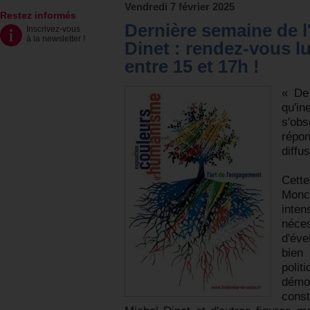
Vendredi 7 février 2025
Restez informés
Dernière semaine de l
Inscrivez-vous
à la newsletter
!
Dinet : rendez-vous lu
entre 15 et 17h !
« De 
qu'i
s'ob
répo
diffu
Cett
Monc
inte
néce
d'éve
bien
poli
démo
const