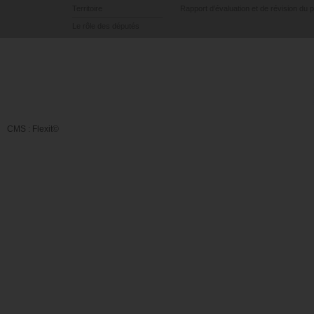
Territoire
Rapport d’évaluation et de révision du 
Le rôle des députés
CMS :
Flexit©