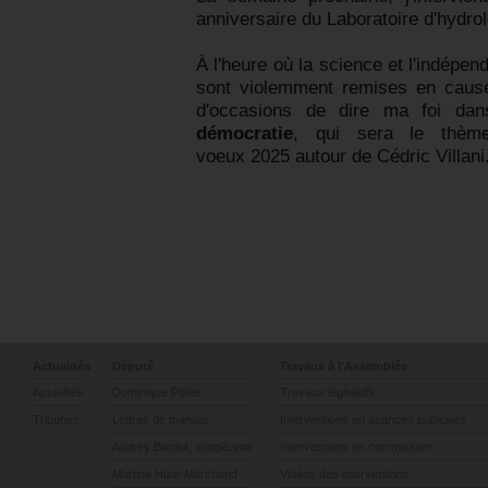
anniversaire du Laboratoire d'hydro
À l'heure où la science et l'indépe
sont violemment remises en cause
d'occasions de dire ma foi da
démocratie
, qui sera le thèm
voeux 2025 autour de Cédric Villani
Actualités
Député
Travaux à l'Assemblée
Actualités
Dominique Potier
Travaux législatifs
Tribunes
Lettres de mandat
Interventions en séances publiques
Audrey Bardot, suppléante
Interventions en commission
Martine Huot-Marchand
Vidéos des interventions