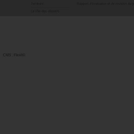
Territoire
Rapport d’évaluation et de révision du 
Le rôle des députés
CMS :
Flexit©