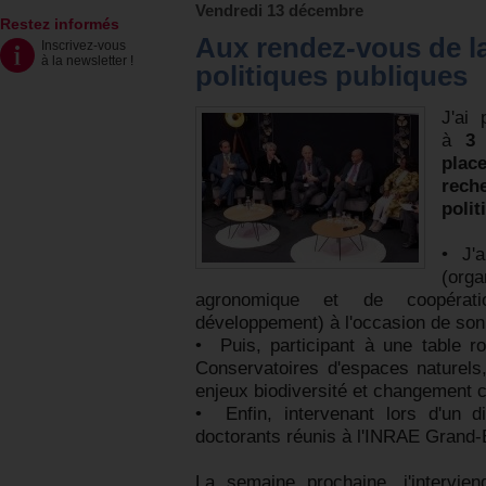
Vendredi 13 décembre
Restez informés
Aux rendez-vous de la
Inscrivez-vous
à la newsletter
!
politiques publiques
J'ai 
à
3 
plac
rech
polit
•⁠ ⁠J'
(org
agronomique et de coopératio
développement) à l'occasion de so
•⁠ ⁠Puis, participant à une table 
Conservatoires d'espaces naturels
enjeux biodiversité et changement c
•⁠ ⁠Enfin, intervenant lors d'un 
doctorants réunis à l'INRAE Grand-
La semaine prochaine, j'intervie