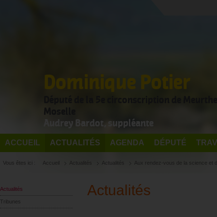
Dominique Potier
Député de la 5e circonscription de Meurthe
Moselle
Audrey Bardot, suppléante
ACCUEIL
ACTUALITÉS
AGENDA
DÉPUTÉ
TRAV
Vous êtes ici :
Accueil
Actualités
Actualités
Aux rendez-vous de la science et d
Actualités
Actualités
Tribunes