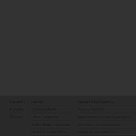
Actualités
Député
Travaux à l'Assemblée
Actualités
Dominique Potier
Travaux législatifs
Tribunes
Lettres de mandat
Interventions en séances publiques
Audrey Bardot, suppléante
Interventions en commission
Martine Huot-Marchand
Vidéos des interventions