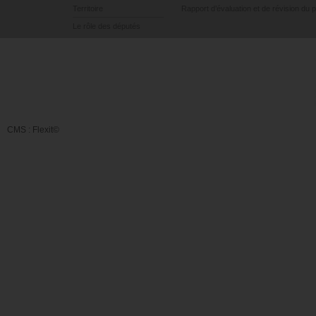
Territoire
Rapport d’évaluation et de révision du 
Le rôle des députés
CMS :
Flexit©