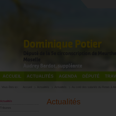
Dominique Potier
Député de la 5e circonscription de Meurthe
Moselle
Audrey Bardot, suppléante
ACCUEIL
ACTUALITÉS
AGENDA
DÉPUTÉ
TRAV
Vous êtes ici :
Accueil
Actualités
Actualités
Au coté des salariés du Relais à All
Actualités
Actualités
Tribunes