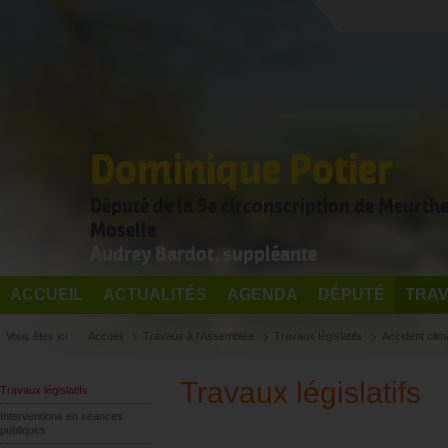
Dominique Potier
Député de la 5e circonscription de Meurthe
Moselle
Audrey Bardot, suppléante
ACCUEIL
ACTUALITÉS
AGENDA
DÉPUTÉ
TRAV
Vous êtes ici :
Accueil
Travaux à l'Assemblée
Travaux législatifs
Accident clim
Travaux législatifs
Travaux législatifs
Interventions en séances
publiques