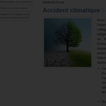
Interventions en commission
Vendredi 15 mai
Vidéos des interventions
Accident climatique : 
Rapport d’évaluation et de
révision du plan Écophyto
Nous 
l'una
collè
oblig
se d
d'ass
risqu
sini
l'iden
résili
Ce
d
l'
cl
ad
dev
No