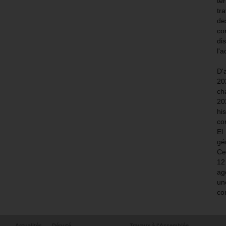
te
tr
de
c
di
l'a
D'
20
ch
20
hi
co
El
gé
Ce
12
ag
un
co
Actualités
Député
Travaux à l'Assemblée