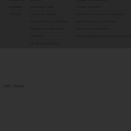
Actualités
Dominique Potier
Travaux législatifs
Tribunes
Lettres de mandat
Interventions en séances publiques
Audrey Bardot, suppléante
Interventions en commission
Martine Huot-Marchand
Vidéos des interventions
Territoire
Rapport d’évaluation et de révision du 
Le rôle des députés
CMS :
Flexit©