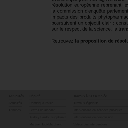
résolution européenne reprenant l
la commission d'enquête parlement
impacts des produits phytopharmac
poursuivent un objectif clair : con
sur le respect de la science, la tran
Retrouvez
la proposition de réso
Actualités
Député
Travaux à l'Assemblée
Actualités
Dominique Potier
Travaux législatifs
Tribunes
Lettres de mandat
Interventions en séances publiques
Audrey Bardot, suppléante
Interventions en commission
Martine Huot-Marchand
Vidéos des interventions