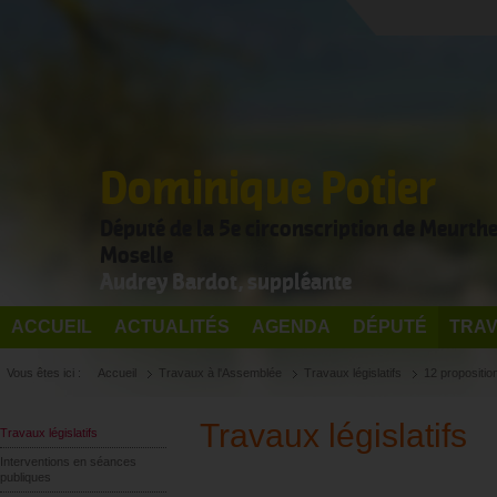
Dominique Potier
Député de la 5e circonscription de Meurthe
Moselle
Audrey Bardot, suppléante
ACCUEIL
ACTUALITÉS
AGENDA
DÉPUTÉ
TRAV
Vous êtes ici :
Accueil
Travaux à l'Assemblée
Travaux législatifs
12 propositio
Travaux législatifs
Travaux législatifs
Interventions en séances
publiques