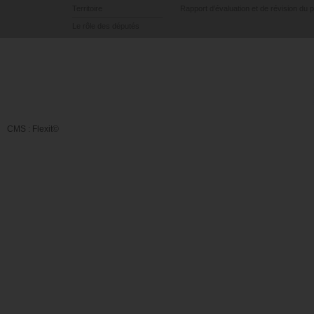
Territoire
Rapport d’évaluation et de révision du 
Le rôle des députés
CMS :
Flexit©