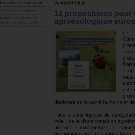
Interventions en commission
Vendredi 5 juin
Vidéos des interventions
12 propositions pour 
Rapport d’évaluation et de
agroécologique euro
révision du plan Écophyto
Le 
Com
prése
assou
prod
Der
simpl
maje
autor
pote
produ
détriment de la santé humaine et de
Face à cette logique de dérégulat
voie : celle d'une transition agroé
urgence environnementale, souvera
économique pour nos agriculteurs. 