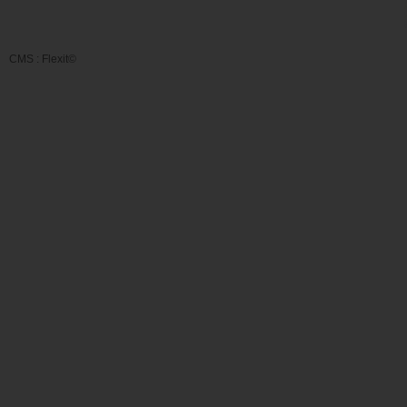
CMS :
Flexit©