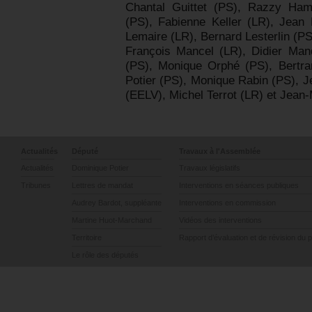
Chantal Guittet (PS), Razzy Ham
(PS), Fabienne Keller (LR), Jean
Lemaire (LR), Bernard Lesterlin (PS
François Mancel (LR), Didier Man
(PS), Monique Orphé (PS), Bertr
Potier (PS), Monique Rabin (PS), J
(EELV), Michel Terrot (LR) et Jean-
Actualités
Député
Travaux à l'Assemblée
Actualités
Dominique Potier
Travaux législatifs
Tribunes
Lettres de mandat
Interventions en séances publiques
Audrey Bardot, suppléante
Interventions en commission
Martine Huot-Marchand
Vidéos des interventions
Territoire
Rapport d’évaluation et de révision du 
Le rôle des députés