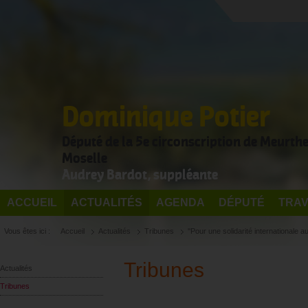
Dominique Potier
Député de la 5e circonscription de Meurthe
Moselle
Audrey Bardot, suppléante
ACCUEIL
ACTUALITÉS
AGENDA
DÉPUTÉ
TRAV
Vous êtes ici :
Accueil
Actualités
Tribunes
''Pour une solidarité internationale a
Tribunes
Actualités
Tribunes