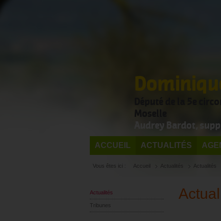
Dominique
Député de la 5e circ
Moselle
Audrey Bardot, supp
ACCUEIL
ACTUALITÉS
AGE
Vous êtes ici :
Accueil
Actualités
Actualités
Actual
Actualités
Tribunes