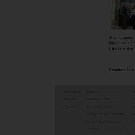
du programme fr
marge d'un dép
Lire la suite
Résultats
91
à
Actualités
Député
T
Actualités
Dominique Potier
T
Tribunes
Lettres de mandat
I
Audrey Bardot, suppléante
I
Martine Huot-Marchand
V
Territoire
R