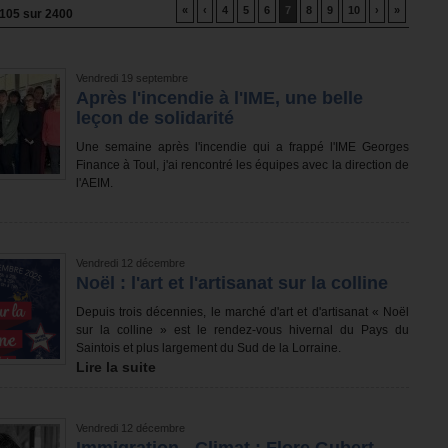
«
‹
4
5
6
7
8
9
10
›
»
105
sur
2400
Vendredi 19 septembre
Après l'incendie à l'IME, une belle
leçon de solidarité
Une semaine après l'incendie qui a frappé l'IME Georges
Finance à Toul, j'ai rencontré les équipes avec la direction de
l'AEIM.
Vendredi 12 décembre
Noël : l'art et l'artisanat sur la colline
Depuis trois décennies, le marché d'art et d'artisanat « Noël
sur la colline » est le rendez-vous hivernal du Pays du
Saintois et plus largement du Sud de la Lorraine.
Lire la suite
Vendredi 12 décembre