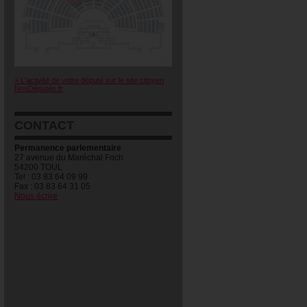
> L'activité de votre député sur le site citoyen
NosDéputés.fr
CONTACT
Permanence parlementaire
27 avenue du Maréchal Foch
54200 TOUL
Tel : 03 83 64 09 99
Fax : 03 83 64 31 05
Nous écrire