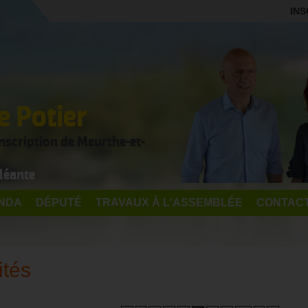
INS
 Potier
onscription de Meurthe-et-
léante
NDA
DÉPUTÉ
TRAVAUX À L'ASSEMBLÉE
CONTAC
ités