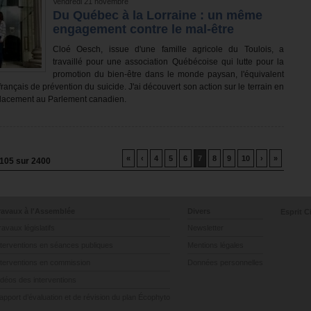
Vendredi 21 novembre
Du Québec à la Lorraine : un même
engagement contre le mal-être
Cloé Oesch, issue d'une famille agricole du Toulois, a
travaillé pour une association Québécoise qui lutte pour la
promotion du bien-être dans le monde paysan, l'équivalent
ançais de prévention du suicide. J'ai découvert son action sur le terrain en
lacement au Parlement canadien.
«
‹
4
5
6
7
8
9
10
›
»
105
sur
2400
ravaux à l'Assemblée
Divers
Esprit C
ravaux législatifs
Newsletter
nterventions en séances publiques
Mentions légales
nterventions en commission
Données personnelles
idéos des interventions
apport d’évaluation et de révision du plan Écophyto