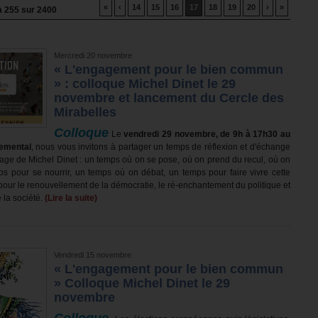
«
‹
14
15
16
17
18
19
20
›
»
à
255
sur
2400
Mercredi 20 novembre
« L'engagement pour le bien commun
» : colloque Michel Dinet le 29
novembre et lancement du Cercle des
Mirabelles
Colloque
Le
vendredi 29 novembre, de 9h à 17h30 au
temental
, nous vous invitons à partager un temps de réflexion et d'échange
itage de Michel Dinet : un temps où on se pose, où on prend du recul, où on
ps pour se nourrir, un temps où on débat, un temps pour faire vivre cette
 pour le renouvellement de la démocratie, le ré-enchantement du politique et
e la société.
(Lire la suite)
Vendredi 15 novembre
« L'engagement pour le bien commun
» Colloque Michel Dinet le 29
novembre