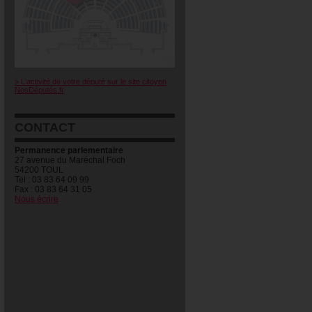
> L'activité de votre député sur le site citoyen
NosDéputés.fr
CONTACT
Permanence parlementaire
27 avenue du Maréchal Foch
54200 TOUL
Tel : 03 83 64 09 99
Fax : 03 83 64 31 05
Nous écrire