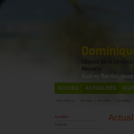
Dominique
Député de la 5e circ
Moselle
Audrey Bardot, supp
ACCUEIL
ACTUALITÉS
AGE
Vous êtes ici :
Accueil
Actualités
Actualités
Actual
Actualités
Tribunes