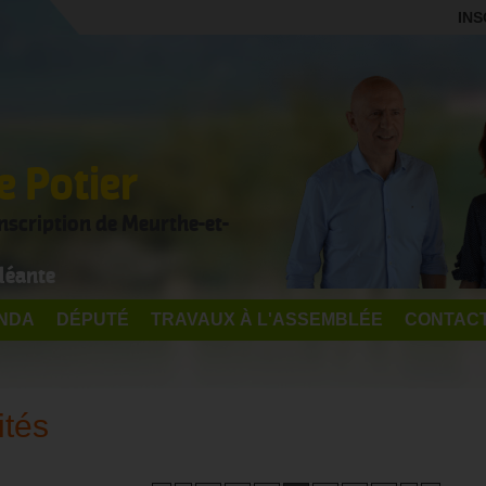
INS
 Potier
onscription de Meurthe-et-
léante
NDA
DÉPUTÉ
TRAVAUX À L'ASSEMBLÉE
CONTAC
ités