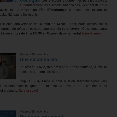
Colloque
Les élections européennes puis législatives,
et dernièrement les élections américaines, viennent de nous
uvelle fois la mesure du
péril démocratique
qui s'approche et dont le
uctabilité gagne les esprits.
u 10ème anniversaire de la mort de Michel Dinet, nous avions choisi
 journée de réflexion et de partage
tournée vers l'avenir
. Ce colloque aura
i 29 novembre
de 9h à 17h30 au Conseil départemental.
(Lire la suite)
Vendredi 15 novembre
Une seconde vie !
Le
réseau Envie
, très présent sur notre territoire, a fêté la
semaine dernière ses 40 ans.
Depuis 1984, Envie a pour mission d'accompagner vers
le les personnes éloignées du marché du travail tout en préservant les
otre planète.
(Lire la suite)
Vendredi 15 novembre
Produire autrement